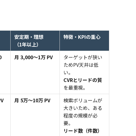
安定期・理想
特徴・KPIの重心
（1年以上）
0
月 3,000〜1万 PV
ターゲットが狭い
ためPV天井は低
い。
CVRとリードの質
を最重視。
PV
月 5万〜10万 PV
検索ボリュームが
大きいため、ある
程度の規模が必
要。
リード数（件数）