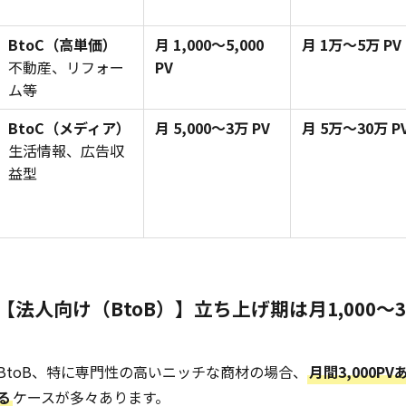
BtoC（高単価）
月 1,000〜5,000
月 1万〜5万 PV
不動産、リフォー
PV
ム等
BtoC（メディア）
月 5,000〜3万 PV
月 5万〜30万 P
生活情報、広告収
益型
【法人向け（BtoB）】立ち上げ期は月1,000〜3
BtoB、特に専門性の高いニッチな商材の場合、
月間3,000
る
ケースが多々あります。