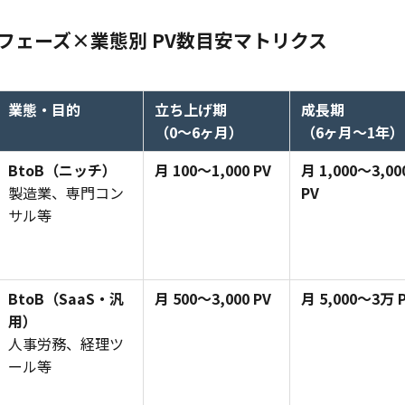
フェーズ×業態別 PV数目安マトリクス
業態・目的
立ち上げ期
成長期
（0〜6ヶ月）
（6ヶ月〜1年）
BtoB（ニッチ）
月 100〜1,000 PV
月 1,000〜3,00
製造業、専門コン
PV
サル等
BtoB（SaaS・汎
月 500〜3,000 PV
月 5,000〜3万 
用）
人事労務、経理ツ
ール等