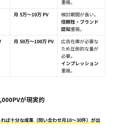
重視。
月 5万〜10万 PV
検討期間が長い。
信頼性・ブランド
認知
重視。
V
月 50万〜100万 PV
広告在庫が必要な
ため圧倒的な量が
必要。
インプレッション
重視。
,000PVが現実的
PVあれば十分な成果（問い合わせ月10〜30件）が出